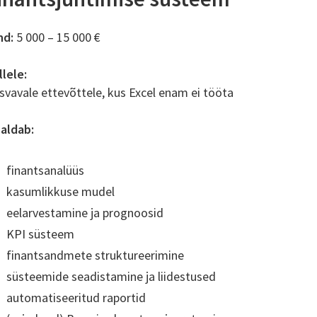
nd:
5 000 – 15 000 €
llele:
svavale ettevõttele, kus Excel enam ei tööta
saldab:
finantsanalüüs
kasumlikkuse mudel
eelarvestamine ja prognoosid
KPI süsteem
finantsandmete struktureerimine
süsteemide seadistamine ja liidestused
automatiseeritud raportid