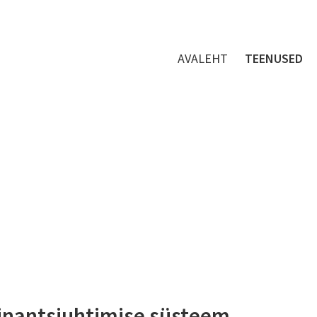
AVALEHT
TEENUSED
inantsjuhtimise süsteem