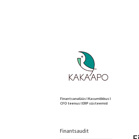
Finantsaudit
F