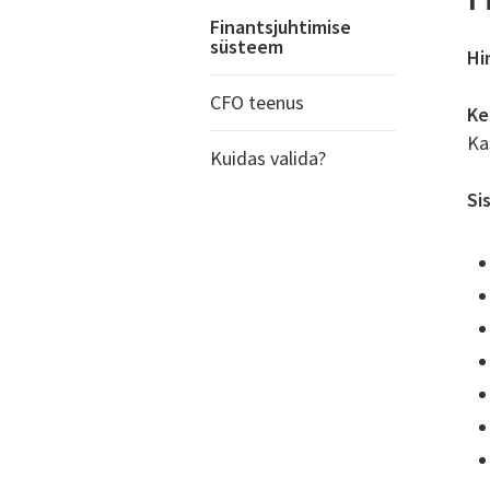
Finantsjuhtimise
süsteem
Hi
CFO teenus
Ke
Ka
Kuidas valida?
Si